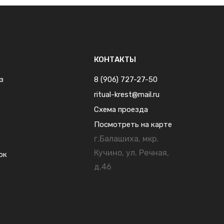
КОНТАКТЫ
з
8 (906) 727-27-50
ritual-krest@mail.ru
Схема проезда
Посмотреть на карте
г.Балашиха, мкр.
ь
Кучино, ул. Речная,
ок
д.46