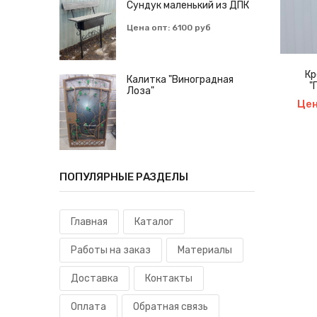
Сундук маленький из ДПК
итка "Виноградная
Цена опт: 6100 руб
Лоза"
Кр
Калитка "Виноградная
"
Лоза"
Цен
ПОПУЛЯРНЫЕ РАЗДЕЛЫ
Главная
Каталог
Работы на заказ
Материалы
Доставка
Контакты
Оплата
Обратная связь