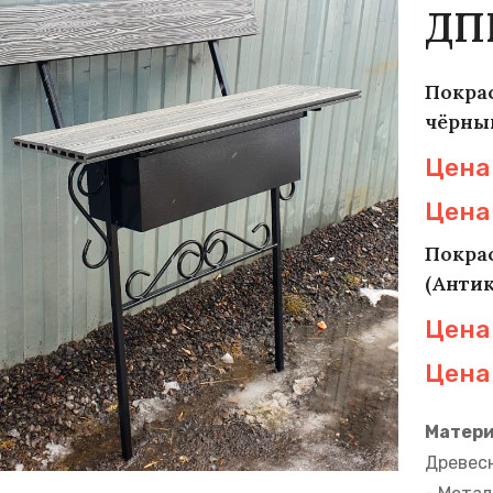
ДП
Покрас
чёрны
Цена 
Цена 
Покрас
(Антик
Цена 
Цена 
Матери
Древесн