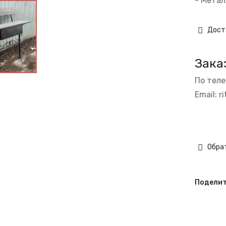
- Метал
Дост
Зака
По тел
Email:
r
Обрат
Поделит