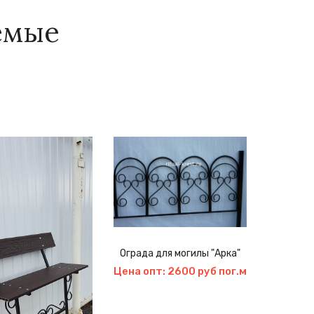
емые
Ограда для могилы "Арка"
Цветник
элеме
Цена опт: 2600 руб пог.м
н
Цена 