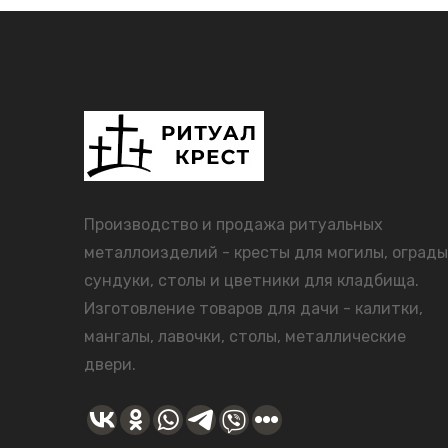
Производство и продажа ритуальных
металлоизделий - кресты для могилы, ограды
сундуки, столы и цветники для кладбища.
Изготовление товаров для дачи - калитки,
мангалы, лавочки, столы, металлические
двери.