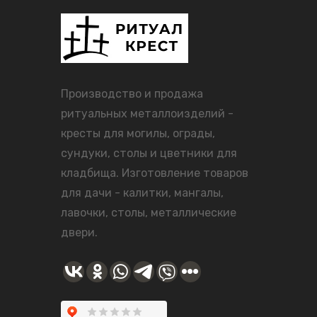
Производство и продажа
ритуальных металлоизделий -
кресты для могилы, ограды,
сундуки, столы и цветники для
кладбища. Изготовление товаров
для дачи - калитки, мангалы,
лавочки, столы, металлические
двери.