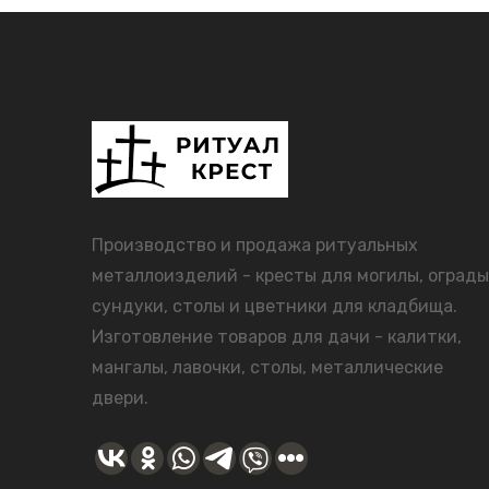
Производство и продажа ритуальных
металлоизделий - кресты для могилы, ограды
сундуки, столы и цветники для кладбища.
Изготовление товаров для дачи - калитки,
мангалы, лавочки, столы, металлические
двери.