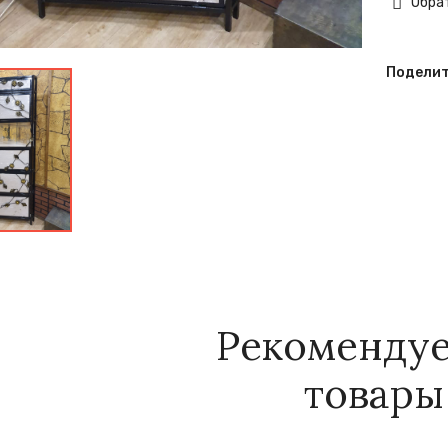
Обрат
Поделит
Рекоменду
товары