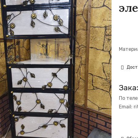
эл
Материа
Дост
Зака
По тел
Email:
r