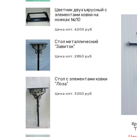
Цветник двухъярусный с
элементами ковки на
ножках №10
Цена опт: 6200 руб
Cтол металлический
"Завиток"
Цена опт: 2850 руб
Стол с элементами ковки
"Лоза"
Набор для дачной беседки
(Стол + 2 лавки)
Цена опт: 3250 руб
итка "Виноградная
Лоза"
Кр
"
Цен