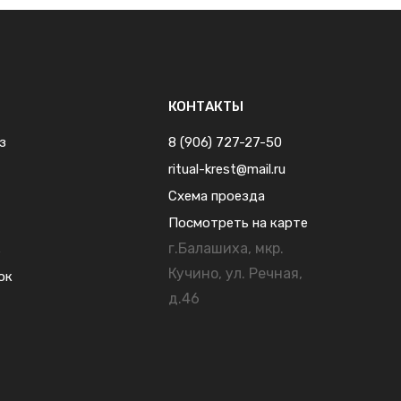
КОНТАКТЫ
з
8 (906) 727-27-50
ritual-krest@mail.ru
Схема проезда
Посмотреть на карте
г.Балашиха, мкр.
ь
Кучино, ул. Речная,
ок
д.46