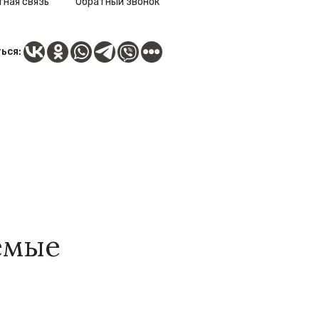
ная связь
Обратный звонок
ься:
емые