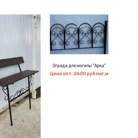
Ограда для могилы "Арка"
Цветник
элеме
Цена опт: 2600 руб пог.м
н
Цена 