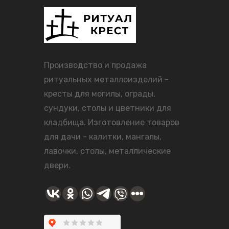
Производство и продажа
ритуальных металлоизделий -
кресты для могилы, ограды,
сундуки, столы и цветники для
кладбища. Изготовление товаров
для дачи - калитки, мангалы,
лавочки, столы, металлические
двери.